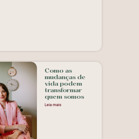
Como as
mudanças de
vida podem
transformar
quem somos
Leia mais