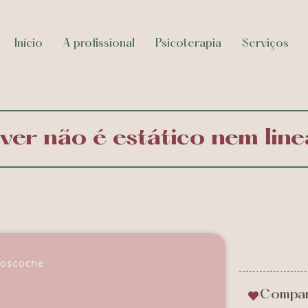
Início
A profissional
Psicoterapia
Serviços
iver não é estático nem line
iver não é estático nem line
Compar