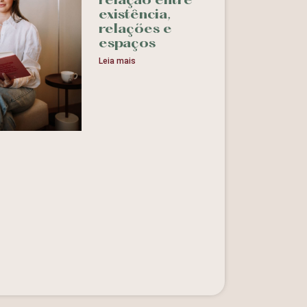
relação entre
existência,
relações e
espaços
Leia mais